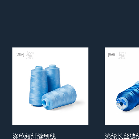
涤纶短纤缝纫线
涤纶长丝缝