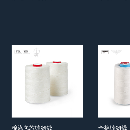
棉涤包芯缝纫线
全棉缝纫线