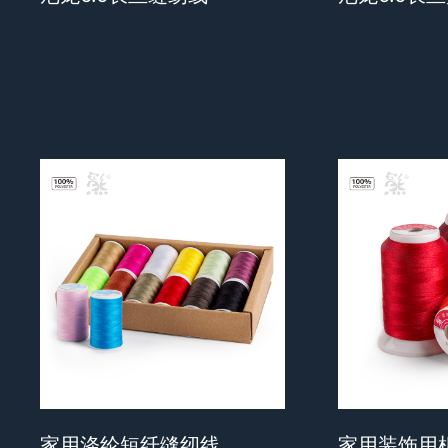
家用涤纶短纤缝纫线
家用装饰用