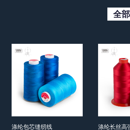
全部
涤纶包芯缝纫线
涤纶长丝高